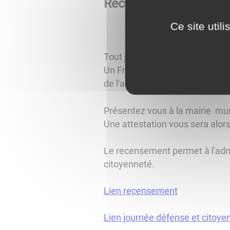
Recensement citoyen
Ce site util
Tout jeune Français qui a 16 an
Un Français de naissance doit se
de l'anniversaire.
Présentez vous à la mairie muni 
Une attestation vous sera alors
Le recensement permet à l'admi
citoyenneté.
Lien recensement
Lien journée défense et citoye