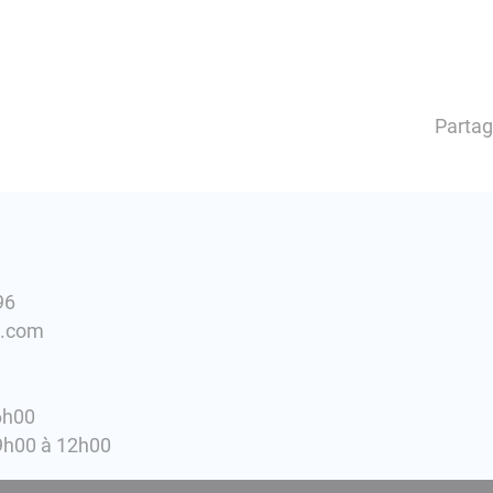
Partag
96
l.com
6h00
9h00 à 12h00