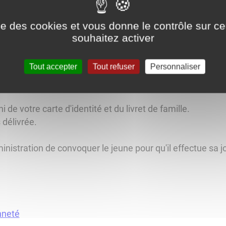
ise des cookies et vous donne le contrôle sur 
souhaitez activer
s doit faire la démarche de se faire recenser auprès de la
Tout accepter
Tout refuser
Personnaliser
 faire recenser entre le jour de ses 16 ans et le dernier j
de votre carte d'identité et du livret de famille.
 délivrée.
nistration de convoquer le jeune pour qu'il effectue sa 
nneté