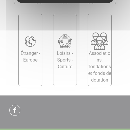
Étranger -
Loisirs -
Associatio
Europe
Sports -
ns,
Culture
fondations
et fonds de
dotation