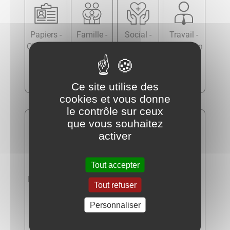
Papiers -
Famille -
Social -
Travail -
Citoyennet
Scolarité
Santé
Formation
é -
Élections
Ce site utilise des
cookies et vous donne
le contrôle sur ceux
que vous souhaitez
activer
Tout accepter
Logement
Transports
Argent -
Justice
Tout refuser
- Mobilité
Impôts -
Consomm
Personnaliser
ation