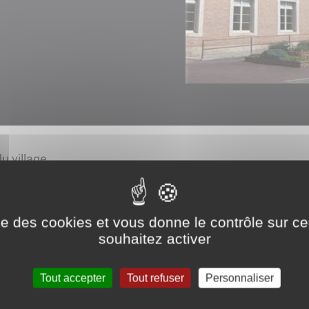
u village.
ctez le
06 41 83 12 60
ou le 06 41 83 85 96
ou par mail
l.com
ise des cookies et vous donne le contrôle sur 
souhaitez activer
6h00
Tout accepter
Tout refuser
Personnaliser
9h00 à 12h00