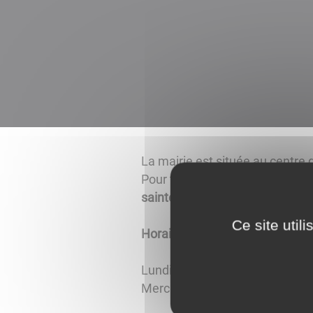
La mairie est située au centre d
Pour tout renseignement conta
saintecolombesurseine@gmai
Ce site util
Horaires d'ouverture :
Lundi, Mardi et Jeudi 9h00 à 1
Mercredi, Vendredi et Samedi 