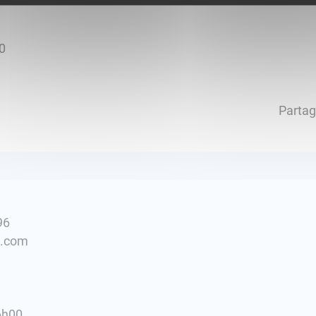
0
Partag
96
l.com
6h00